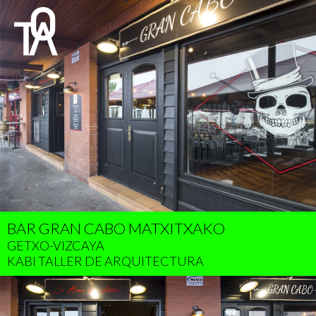
BAR GRAN CABO MATXITXAKO
GETXO-VIZCAYA
KABI TALLER DE ARQUITECTURA