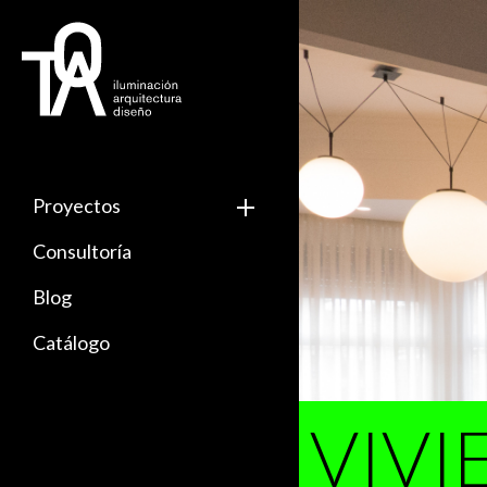
Proyectos
Industria y Oficina
Consultoría
Edificios
Blog
Emblemáticos
Alumbrado Exterior
Catálogo
Vivienda
Restauración
VIV
Comercio